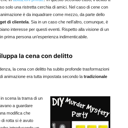
o solo una ristretta cerchia di amici. Nel caso di cene con
 di animazione è da inquadrare come mezzo, da parte dello
get di clientela
. Sia in un caso che nell’altro, comunque, è
bbiano interesse per questi eventi. Rispetto alla visione di un
re in prima persona un’esperienza indimenticabile.
iluppa la cena con delitto
za, la cena con delitto ha subito profonde trasformazioni
rma di animazione era tutta impostata secondo la
tradizionale
a in scena la trama di un
mitavano a guardare
 una modifica che
di rotta si è avuto
quadre introducendo un