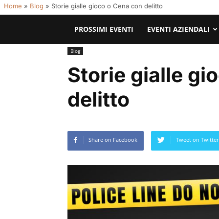
Home
»
Blog
»
Storie gialle gioco o Cena con delitto
PROSSIMI EVENTI
EVENTI AZIENDALI
Blog
Storie gialle g
delitto
Share on Facebook
Tweet on Twitter