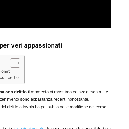
 per veri appassionati
ionati
con delitto
na con delitto
il momento di massimo coinvolgimento. Le
rattenimento sono abbastanza recenti nonostante,
del delitto a tavola ha poi subito delle modifiche nel corso
i che in
abitazioni private
. In questo secondo caso, il delitto a