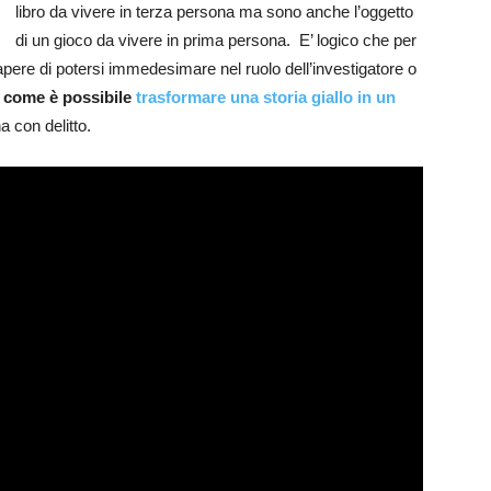
libro da vivere in terza persona ma sono anche l’oggetto
di un gioco da vivere in prima persona. E’ logico che per
apere di potersi immedesimare nel ruolo dell’investigatore o
 come è possibile
trasformare una storia giallo in un
 con delitto.