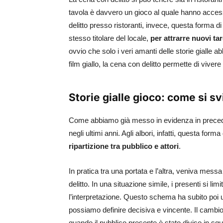
tavola è davvero un gioco al quale hanno access
delitto presso ristoranti, invece, questa forma
stesso titolare del locale,
per attrarre nuovi tar
ovvio che solo i veri amanti delle storie gialle a
film giallo, la cena con delitto permette di vive
Storie gialle gioco: come si sv
Come abbiamo già messo in evidenza in preceden
negli ultimi anni. Agli albori, infatti, questa fo
ripartizione tra pubblico e attori
.
In pratica tra una portata e l’altra, veniva mess
delitto. In una situazione simile, i presenti si li
l’interpretazione. Questo schema ha subito poi
possiamo definire decisiva e vincente. Il cambio 
quando il pubblico presente è stato diviso in s