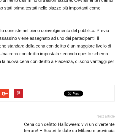
o un lento cammino di trasformazione. Ovviamente i cambi
o stati prima testati nelle piazze più importanti come
tto consiste nel pieno coinvolgimento del pubblico. Previo
ll’assassino viene assegnato ad uno dei partecipanti. Il
tiche standard della cena con delitto è un maggiore livello di
o. Una cena con delitto impostata secondo questo schema
la nuova cena con delitto a Piacenza, ci sono vantaggi per
Next article
Cena con delitto Halloween: vivi un divertente
terrore! – Scopri le date su Milano e provincia