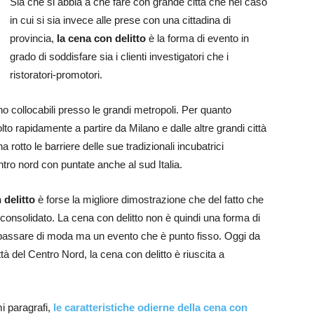
Sia che si abbia a che fare con grande città che nel caso
in cui si sia invece alle prese con una cittadina di
provincia,
la cena con delitto
è la forma di evento in
grado di soddisfare sia i clienti investigatori che i
ristoratori-promotori.
o collocabili presso le grandi metropoli. Per quanto
molto rapidamente a partire da Milano e dalle altre grandi città
ha rotto le barriere delle sue tradizionali incubatrici
entro nord con puntate anche al sud Italia.
 delitto
è forse la migliore dimostrazione che del fatto che
consolidato. La cena con delitto non è quindi una forma di
passare di moda ma un evento che è punto fisso. Oggi da
tà del Centro Nord, la cena con delitto è riuscita a
 paragrafi,
le caratteristiche odierne della cena con