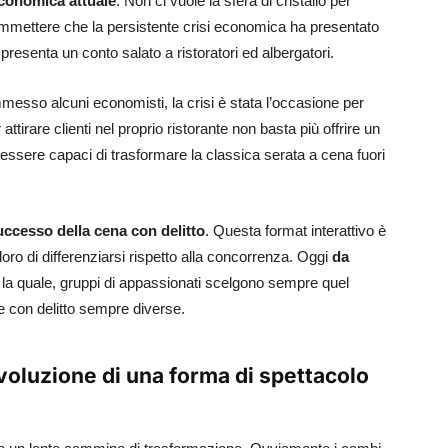
conomica attuale
. Non ci vuole la sfera di cristallo per
mmettere che la persistente crisi economica ha presentato
 presenta un conto salato a ristoratori ed albergatori.
sso alcuni economisti, la crisi è stata l’occasione per
attirare clienti nel proprio ristorante non basta più offrire un
ssere capaci di trasformare la classica serata a cena fuori
uccesso della cena con delitto
. Questa format interattivo è
 loro di differenziarsi rispetto alla concorrenza. Oggi
da
 la quale, gruppi di appassionati scelgono sempre quel
 con delitto sempre diverse.
voluzione di una forma di spettacolo