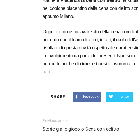
Anche
a Piacenza la cena con delitto
ha subit
nel copione piacentino della cena con delitto son
appunto Milano.
Oggi il copione più avanzato della cena con deli
accordo con il team di attori, infatti, il ruolo de
risultato di questa novità rispetto alle caratteris
coinvolgimento da parte dei presenti. Non sol
permette anche di
ridurre i costi
. Insomma con 
tutti.
SHARE
Facebook
Twitter
Previous article
Storie gialle gioco o Cena con delitto