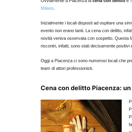
Ovviamente a Piacenza la
cena con delitto
è
a
Milano
.
Inizialmente i locali disposti ad ospitare una sim
evento non erano tanti. La cena con delitto, inf
novità veniva osservata con sospetto. Questa fa
riscontri, infatti, sono stati decisamente positivi
Oggi a Piacenza ci sono numerosi locali che pr
team di attori professionisti.
Cena con delitto Piacenza: un
P
P
P
f