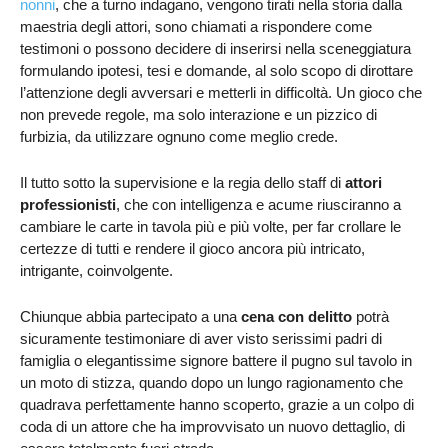
nonni
, che a turno indagano, vengono tirati nella storia dalla
maestria degli attori, sono chiamati a rispondere come
testimoni o possono decidere di inserirsi nella sceneggiatura
formulando ipotesi, tesi e domande, al solo scopo di dirottare
l’attenzione degli avversari e metterli in difficoltà. Un gioco che
non prevede regole, ma solo interazione e un pizzico di
furbizia, da utilizzare ognuno come meglio crede.
Il tutto sotto la supervisione e la regia dello staff di
attori
professionisti
, che con intelligenza e acume riusciranno a
cambiare le carte in tavola più e più volte, per far crollare le
certezze di tutti e rendere il gioco ancora più intricato,
intrigante, coinvolgente.
Chiunque abbia partecipato a una
cena con delitto
potrà
sicuramente testimoniare di aver visto serissimi padri di
famiglia o elegantissime signore battere il pugno sul tavolo in
un moto di stizza, quando dopo un lungo ragionamento che
quadrava perfettamente hanno scoperto, grazie a un colpo di
coda di un attore che ha improvvisato un nuovo dettaglio, di