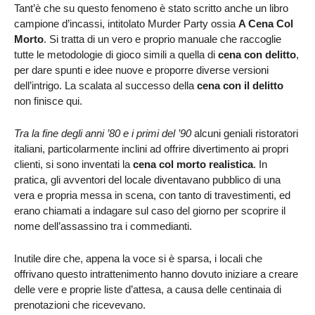
Tant’è che su questo fenomeno è stato scritto anche un libro
campione d’incassi, intitolato Murder Party ossia
A Cena Col
Morto
. Si tratta di un vero e proprio manuale che raccoglie
tutte le metodologie di gioco simili a quella di
cena con delitto
,
per dare spunti e idee nuove e proporre diverse versioni
dell’intrigo. La scalata al successo della
cena con il delitto
non finisce qui.
Tra la fine degli anni ’80 e i primi del ’90
alcuni geniali ristoratori
italiani, particolarmente inclini ad offrire divertimento ai propri
clienti, si sono inventati la
cena col morto realistica
. In
pratica, gli avventori del locale diventavano pubblico di una
vera e propria messa in scena, con tanto di travestimenti, ed
erano chiamati a indagare sul caso del giorno per scoprire il
nome dell’assassino tra i commedianti.
Inutile dire che, appena la voce si è sparsa, i locali che
offrivano questo intrattenimento hanno dovuto iniziare a creare
delle vere e proprie liste d’attesa, a causa delle centinaia di
prenotazioni che ricevevano.