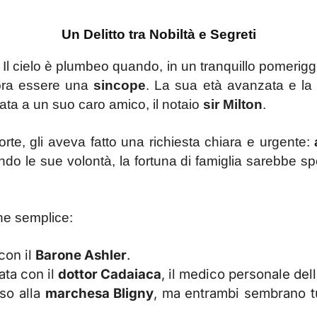
Un Delitto tra Nobiltà e Segreti
Il cielo è plumbeo quando, in un tranquillo pomeriggi
bra essere una
sincope
. La sua età avanzata e la 
idata a un suo caro amico, il notaio
sir Milton
.
te, gli aveva fatto una richiesta chiara e urgente:
do le sue volontà, la fortuna di famiglia sarebbe spe
che semplice:
 con il
Barone Ashler
.
ata con il
dottor Cadaiaca
, il medico personale del
sso alla
marchesa Bligny
, ma entrambi sembrano tu