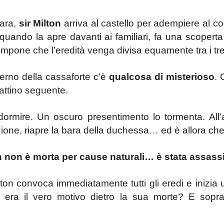
bara,
sir Milton
arriva al castello per adempiere al com
quando la apre davanti ai familiari, fa una scopert
impone che l’eredità venga divisa equamente tra i tre 
interno della cassaforte c’è
qualcosa di misterioso
. 
mattino seguente.
dormire. Un oscuro presentimento lo tormenta. All’
izione, riapre la bara della duchessa… ed è allora che
 non è morta per cause naturali… è stata assass
lton convoca immediatamente tutti gli eredi e inizia 
ra il vero motivo dietro la sua morte? E soprattu