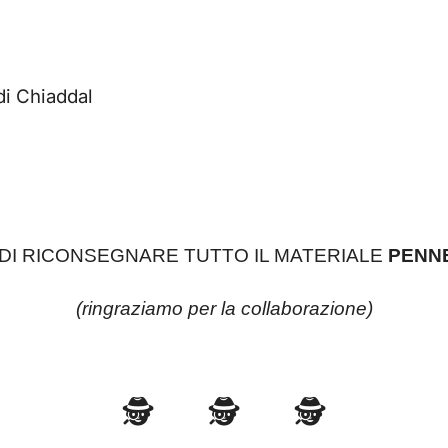
i Chiaddal
 DI RICONSEGNARE TUTTO IL MATERIALE
PENN
(ringraziamo per la collaborazione)
🕵️ 🕵️ 🕵️