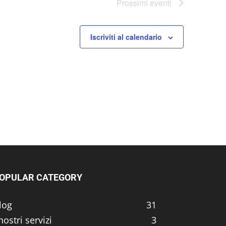
Prossimi eventi
Iscriviti al calendario
OPULAR CATEGORY
log
31
 nostri servizi
3