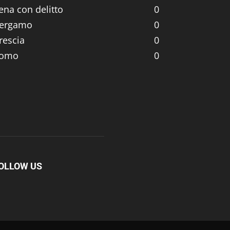
ena con delitto
0
ergamo
0
rescia
0
omo
0
OLLOW US