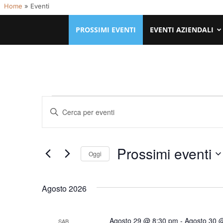
Home
»
Eventi
PROSSIMI EVENTI
EVENTI AZIENDALI
Eventi
Eventi
Inserisci
Ricerca
Parola
e
Chiave.
Prossimi eventi
viste
Cerca
Oggi
Navigazione
Eventi
Seleziona
per
la
Agosto 2026
Parola
data.
Chiave.
Agosto 29 @ 8:30 pm
-
Agosto 30 
SAB