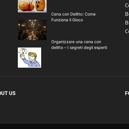
C
B
Cena con Delitto: Come
Funziona il Gioco
B
C
Organizzare una cena con
delitto – I segreti degli esperti
OUT US
F