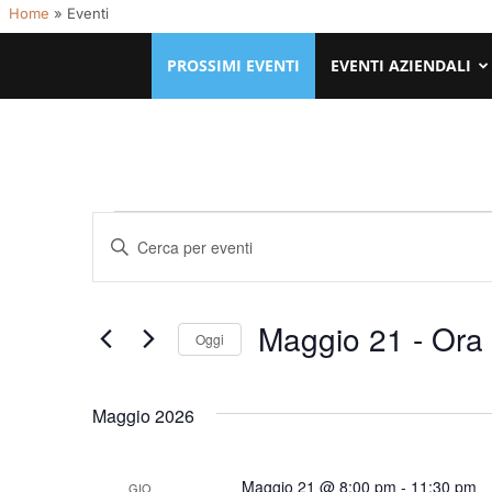
Home
»
Eventi
PROSSIMI EVENTI
EVENTI AZIENDALI
Eventi
Eventi
Inserisci
Ricerca
Parola
e
Chiave.
Maggio 21
 - 
Ora
viste
Cerca
Oggi
Navigazione
Eventi
Seleziona
per
la
Maggio 2026
Parola
data.
Chiave.
Maggio 21 @ 8:00 pm
-
11:30 pm
GIO