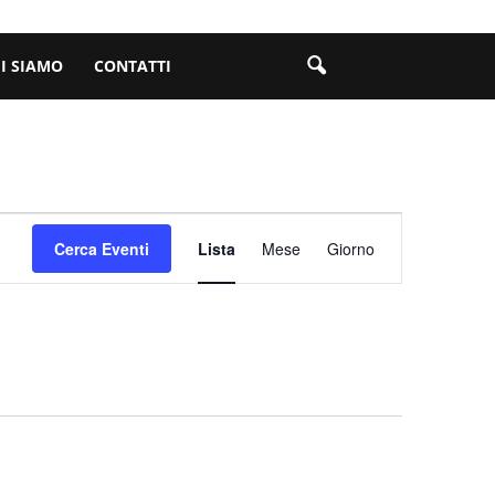
I SIAMO
CONTATTI
Evento
Cerca Eventi
Lista
Mese
Giorno
Viste
Navigazione