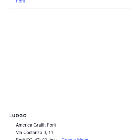
Forlì
LUOGO
America Graffit Forlì
Via Costanzo II, 11
Forlì FC
,
47122
Italy
+ Google Maps