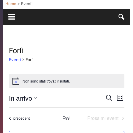
Home
»
Eventi
Forlì
Eventi
Forlì
Eventi
Non sono stati trovati risultati.
Notice
In arrivo
Eventi
Even
Cerca
Lista
Vist
Ricerca
Seleziona
Navi
e
la
Oggi
Prossimi eventi
Eventi
precedenti
data.
viste