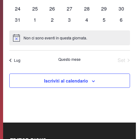
eventi
eventi
eventi
eventi
eventi
eventi
eventi
0
0
0
0
0
0
0
24
25
26
27
28
29
30
eventi
eventi
eventi
eventi
eventi
eventi
eventi
0
0
0
0
0
0
0
31
1
2
3
4
5
6
eventi
eventi
eventi
eventi
eventi
eventi
eventi
Non ci sono eventi in questa giornata.
Notice
Questo mese
Set
Lug
Iscriviti al calendario