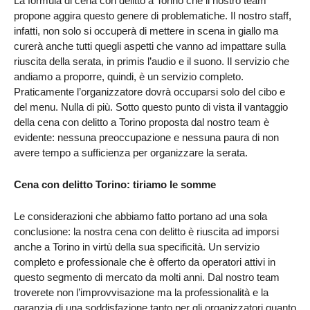
La formula di cena con delitto a Torino che il nostro team
propone aggira questo genere di problematiche. Il nostro staff,
infatti, non solo si occuperà di mettere in scena in giallo ma
curerà anche tutti quegli aspetti che vanno ad impattare sulla
riuscita della serata, in primis l’audio e il suono. Il servizio che
andiamo a proporre, quindi, è un servizio completo.
Praticamente l’organizzatore dovrà occuparsi solo del cibo e
del menu. Nulla di più. Sotto questo punto di vista il vantaggio
della cena con delitto a Torino proposta dal nostro team è
evidente: nessuna preoccupazione e nessuna paura di non
avere tempo a sufficienza per organizzare la serata.
Cena con delitto Torino: tiriamo le somme
Le considerazioni che abbiamo fatto portano ad una sola
conclusione: la nostra cena con delitto è riuscita ad imporsi
anche a Torino in virtù della sua specificità. Un servizio
completo e professionale che è offerto da operatori attivi in
questo segmento di mercato da molti anni. Dal nostro team
troverete non l’improvvisazione ma la professionalità e la
garanzia di una soddisfazione tanto per gli organizzatori quanto