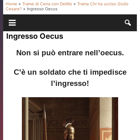
Home
»
Trame di Cena con Delitto
»
Trama Chi ha ucciso Giulio
Cesare?
»
Ingresso Oecus
Ingresso Oecus
Non si può entrare nell’oecus.
C’è un soldato che ti impedisce
l’ingresso!