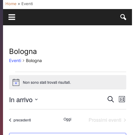
Home
»
Eventi
Bologna
Eventi
Bologna
Eventi
Non sono stati trovati risultati.
Notice
In arrivo
Eventi
Even
Cerca
Lista
Vist
Ricerca
Seleziona
Navi
e
la
Oggi
Prossimi eventi
Eventi
precedenti
data.
viste