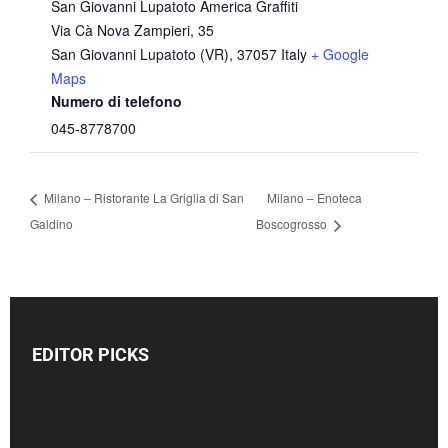
San Giovanni Lupatoto America Graffiti
Via Cà Nova Zampieri, 35
San Giovanni Lupatoto (VR)
,
37057
Italy
+ Google
Maps
Numero di telefono
045-8778700
Milano – Ristorante La Griglia di San
Milano – Enoteca
Galdino
Boscogrosso
EDITOR PICKS