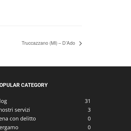
Truccazzano (MI) – D’Ado
OPULAR CATEGORY
log
31
 nostri servizi
3
ena con delitto
0
ergamo
0