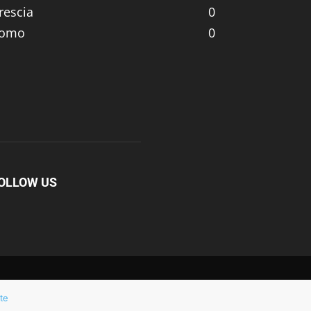
rescia
0
omo
0
OLLOW US
te