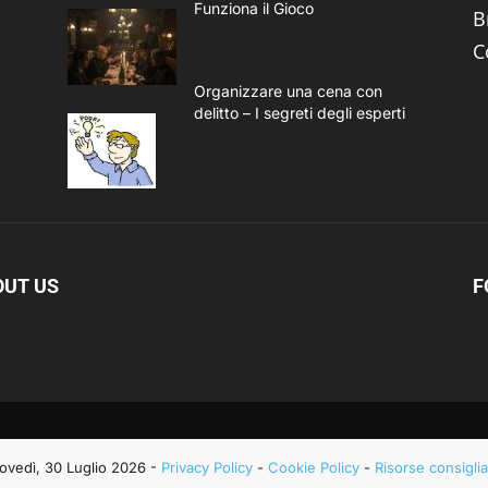
Funziona il Gioco
B
C
Organizzare una cena con
delitto – I segreti degli esperti
OUT US
F
iovedì, 30 Luglio 2026 -
Privacy Policy
-
Cookie Policy
-
Risorse consiglia