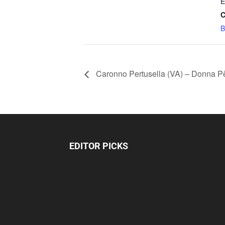
E
C
B
Caronno Pertusella (VA) – Donna P
EDITOR PICKS