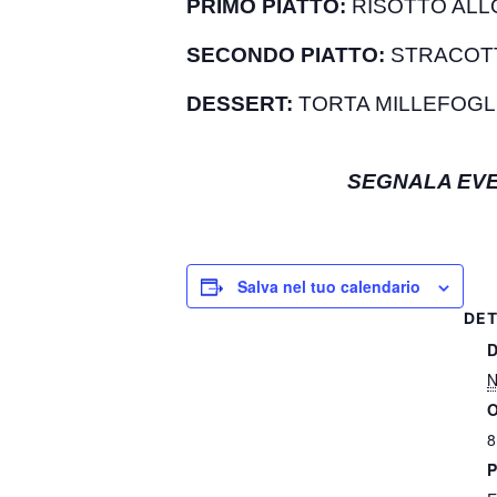
PRIMO PIATTO:
RISOTTO ALLO
SECONDO PIATTO:
STRACOTT
DESSERT:
TORTA MILLEFOGL
SEGNALA EVE
Salva nel tuo calendario
DET
D
N
O
8
P