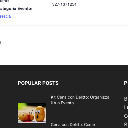
uro60
327-1371254
ategoria Evento:
rescia
è
POPULAR POSTS
P
Kit Cena con Delitto: Organizza
B
il tuo Evento
I
C
B
Cena con Delitto: Come