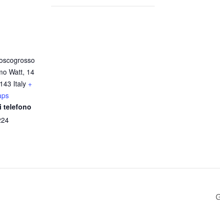
oscogrosso
mo Watt, 14
143
Italy
+
aps
 telefono
224
G