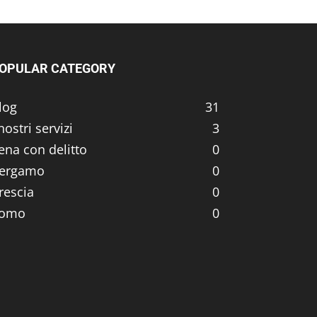
OPULAR CATEGORY
log
31
 nostri servizi
3
ena con delitto
0
ergamo
0
rescia
0
omo
0