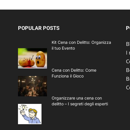
POPULAR POSTS
P
Kit Cena con Delitto: Organizza
B
il tuo Evento
I
C
B
Cena con Delitto: Come
Funziona il Gioco
B
C
Organizzare una cena con
delitto – I segreti degli esperti