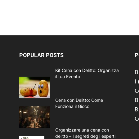
POPULAR POSTS
P
Kit Cena con Delitto: Organizza
B
il tuo Evento
I
C
B
Cena con Delitto: Come
Funziona il Gioco
B
C
Organizzare una cena con
delitto – I segreti degli esperti