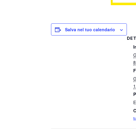
Salva nel tuo calendario
DET
I
G
8
F
G
1
P
E
C
M