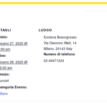
TAGLI
LUOGO
nizio:
Enoteca Boscogrosso
Via Giacomo Watt, 14
iugno 27, 2025 @
Milano
,
20143
Italy
:30 pm
Numero di telefono
ine:
02-49471224
iugno 28, 2025 @
2:00 am
rezzo:
uro44
ategoria Evento:
ilano