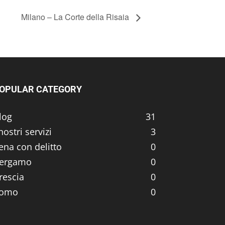
Milano – La Corte della Risaia
OPULAR CATEGORY
log
31
 nostri servizi
3
ena con delitto
0
ergamo
0
rescia
0
omo
0