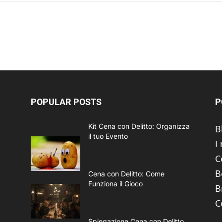
POPULAR POSTS
P
Kit Cena con Delitto: Organizza
B
il tuo Evento
I
C
B
Cena con Delitto: Come
Funziona il Gioco
B
C
Spiegazione Cena con Delitto