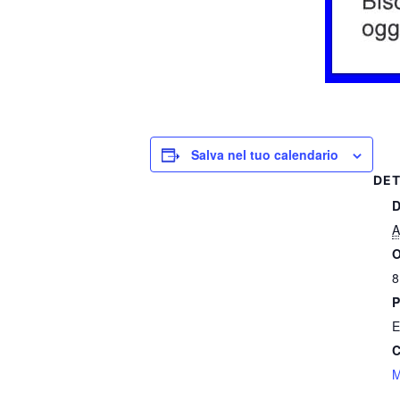
Salva nel tuo calendario
DET
D
A
O
8
P
E
C
M