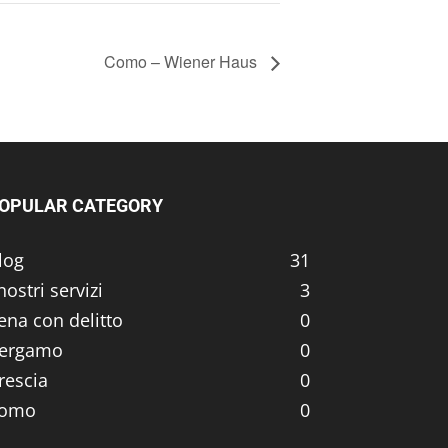
Como – Wiener Haus
OPULAR CATEGORY
log
31
 nostri servizi
3
ena con delitto
0
ergamo
0
rescia
0
omo
0