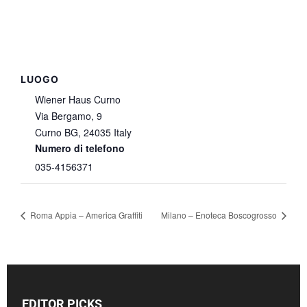
LUOGO
Wiener Haus Curno
Via Bergamo, 9
Curno BG
,
24035
Italy
Numero di telefono
035-4156371
Roma Appia – America Graffiti
Milano – Enoteca Boscogrosso
EDITOR PICKS