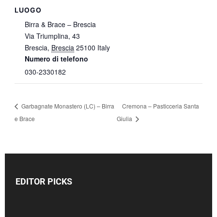
LUOGO
Birra & Brace – Brescia
Via Triumplina, 43
Brescia
,
Brescia
25100
Italy
Numero di telefono
030-2330182
Garbagnate Monastero (LC) – Birra
Cremona – Pasticceria Santa
e Brace
Giulia
EDITOR PICKS