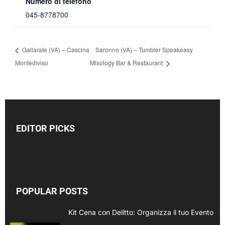
Numero di telefono
045-8778700
Gallarate (VA) – Cascina
Saronno (VA) – Tumbler Speakeasy
Montediviso
Mixology Bar & Restaurant
EDITOR PICKS
POPULAR POSTS
Kit Cena con Delitto: Organizza il tuo Evento